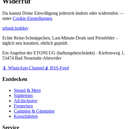
Widerruf
Du kannst Deine Einwilligung jederzeit ändern oder widerrufen —
unter
Cookie-Einstellungen
.
urlaub
.
hol
iday
Echte Reise-Schnäppchen, Last-Minute-Deals und Preisfehler –
täglich neu kuratiert, ehrlich geprüft.
Ein Angebot der
ETONI UG (haftungsbeschränkt)
·
Kiefernweg 1,
53474 Bad Neuenahr-Ahrweiler
📱 WhatsApp-Channel
📡 RSS-Feed
Entdecken
Strand & Meer
Städtetrips
All-Inclusive
Fernreisen
Camping & Glamping
Kreuzfahrten
Service