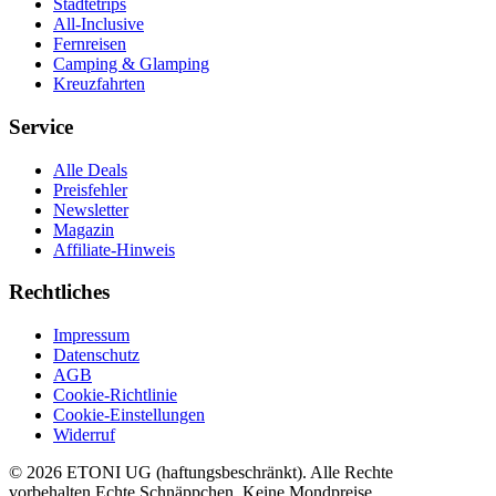
Städtetrips
All-Inclusive
Fernreisen
Camping & Glamping
Kreuzfahrten
Service
Alle Deals
Preisfehler
Newsletter
Magazin
Affiliate-Hinweis
Rechtliches
Impressum
Datenschutz
AGB
Cookie-Richtlinie
Cookie-Einstellungen
Widerruf
©
2026
ETONI UG (haftungsbeschränkt)
. Alle Rechte
vorbehalten.
Echte Schnäppchen. Keine Mondpreise.