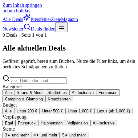
Zum Inhalt springen
urlaub
.
hol
iday
Alle Deals
Preisfehler
Ziele
Magazin
Newsletter
Deals finden
0
Deals · Seite
1
von
1
Alle aktuellen Deals
Gefiltert, geprüft, bereit zum Buchen. Nutze die Filter links, um dein
perfektes Schnäppchen zu finden.
Kategorie
Alle
Strand & Meer
Städtetrips
All-Inclusive
Fernreisen
Camping & Glamping
Kreuzfahrten
Budget
Alle
Unter 200 €
Unter 500 €
Unter 1.000 €
Luxus (ab 1.000 €)
Verpflegung
Egal
Frühstück
Halbpension
Vollpension
All-Inclusive
Sterne
3
★ und mehr
4
★ und mehr
5
★ und mehr