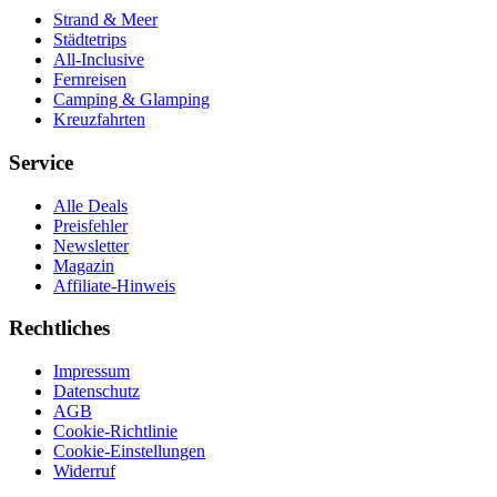
Strand & Meer
Städtetrips
All-Inclusive
Fernreisen
Camping & Glamping
Kreuzfahrten
Service
Alle Deals
Preisfehler
Newsletter
Magazin
Affiliate-Hinweis
Rechtliches
Impressum
Datenschutz
AGB
Cookie-Richtlinie
Cookie-Einstellungen
Widerruf