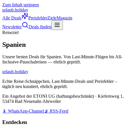
Zum Inhalt springen
urlaub
.
hol
iday
Alle Deals
Preisfehler
Ziele
Magazin
Newsletter
Deals finden
Reiseziel
Spanien
Unsere besten Deals für
Spanien
. Von Last-Minute-Flügen bis All-
Inclusive-Pauschalreisen — ehrlich geprüft.
urlaub
.
hol
iday
Echte Reise-Schnäppchen, Last-Minute-Deals und Preisfehler –
täglich neu kuratiert, ehrlich geprüft.
Ein Angebot der
ETONI UG (haftungsbeschränkt)
·
Kiefernweg 1,
53474 Bad Neuenahr-Ahrweiler
📱 WhatsApp-Channel
📡 RSS-Feed
Entdecken